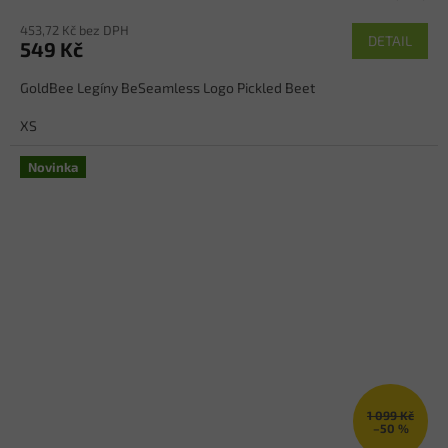
453,72 Kč bez DPH
DETAIL
549 Kč
GoldBee Legíny BeSeamless Logo Pickled Beet
XS
Novinka
1 099 Kč
–50 %