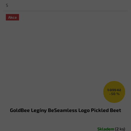
S
Akce
1 099 Kč
–50 %
GoldBee Legíny BeSeamless Logo Pickled Beet
Skladem
(2 ks)