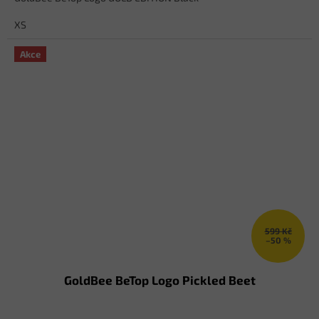
XS
Akce
599 Kč
–50 %
GoldBee BeTop Logo Pickled Beet