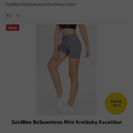
GoldBee BeSeamless Kraťásky Violet
XS
S
Akce
999 Kč
–50 %
GoldBee BeSeamless Mini Kraťásky Excalibur