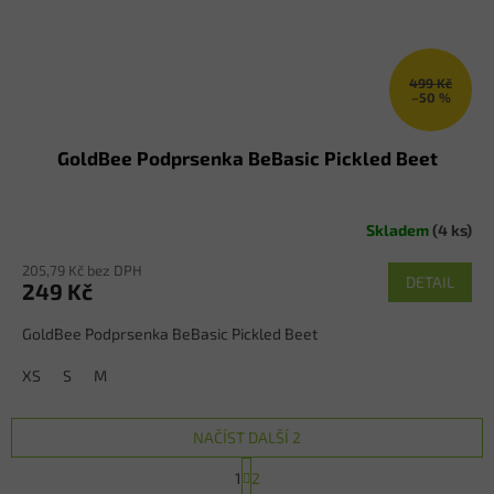
499 Kč
–50 %
GoldBee Podprsenka BeBasic Pickled Beet
Skladem
(4 ks)
205,79 Kč bez DPH
DETAIL
249 Kč
GoldBee Podprsenka BeBasic Pickled Beet
XS
S
M
NAČÍST DALŠÍ 2
S
1
2
t