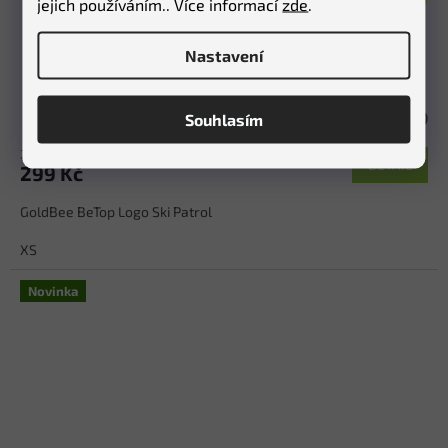
jejich používáním.. Více informací
zde
.
GoldBee BeTop Logo Ski Patrol
Nastavení
Skladem
(2 ks)
Souhlasím
247,11 Kč bez DPH
DETAIL
299 Kč
GoldBee BeTop Logo Ski Patrol
XS
Novinka