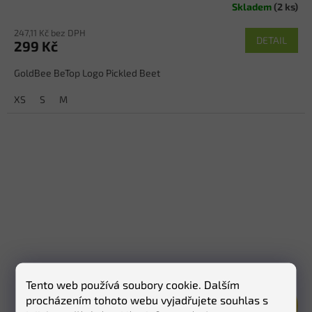
Skladem
(2 ks)
247,11 Kč bez DPH
DETAIL
299 Kč
GoldBee BeTop Logo Pickled Beet
XS
S
M
Tento web používá soubory cookie. Dalším
procházením tohoto webu vyjadřujete souhlas s
599 Kč
–50 %