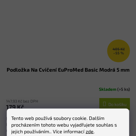
405 Kč
–55 %
Podložka Na Cvičení EuProMed Basic Modrá 5 mm
Skladem
(>5 ks)
147,93 Kč bez DPH
Do košíku
179 Kč
Tento web používá soubory cookie. Dalším
Prémiový jednovrstvý model MODRÁ 5 mm Podložka vyrobená z
procházením tohoto webu vyjadřujete souhlas s
kvalitního TPE materiálu, který zaručuje tvarovou stálost a
neklouzavý povrch. Podložka je opatřena jemným...
jejich používáním.. Více informací
zde
.