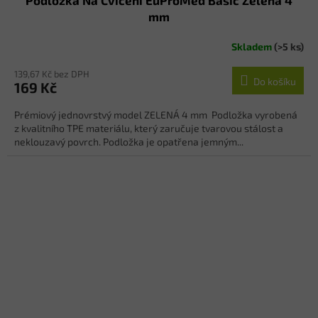
Podložka Na Cvičení EuProMed Basic Zelená 4
mm
Skladem
(>5 ks)
139,67 Kč bez DPH
Do košíku
169 Kč
Prémiový jednovrstvý model ZELENÁ 4 mm Podložka vyrobená
z kvalitního TPE materiálu, který zaručuje tvarovou stálost a
neklouzavý povrch. Podložka je opatřena jemným...