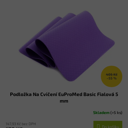
405 Kč
–55 %
Podložka Na Cvičení EuProMed Basic Fialová 5
mm
Skladem
(>5 ks)
147,93 Kč bez DPH
Do košíku