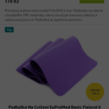
179 Kč
Prémiový jednovrstvý model FIALOVÁ 5 mm Podložka vyrobená
z kvalitního TPE materiálu, který zaručuje tvarovou stálost a
neklouzavý povrch. Podložka je opatřena jemným...
Tip
457 Kč
–58 %
Podložka Na Cvičení EuProMed Basic Fialová 6