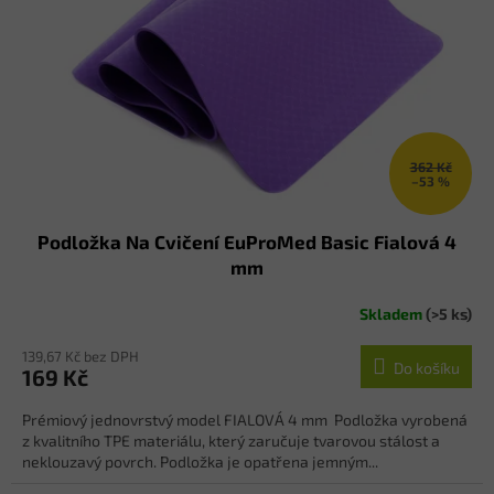
p
r
o
d
u
k
t
ů
362 Kč
–53 %
Podložka Na Cvičení EuProMed Basic Fialová 4
mm
Skladem
(>5 ks)
139,67 Kč bez DPH
Do košíku
169 Kč
Prémiový jednovrstvý model FIALOVÁ 4 mm Podložka vyrobená
z kvalitního TPE materiálu, který zaručuje tvarovou stálost a
neklouzavý povrch. Podložka je opatřena jemným...