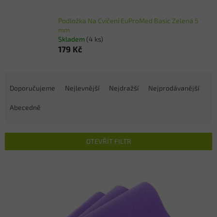
Podložka Na Cvičení EuProMed Basic Zelená 5
mm
Skladem
(4 ks)
179 Kč
Ř
a
Doporučujeme
Nejlevnější
Nejdražší
Nejprodávanější
z
e
Abecedně
n
í
p
OTEVŘÍT FILTR
r
o
V
d
ý
u
p
k
i
t
s
ů