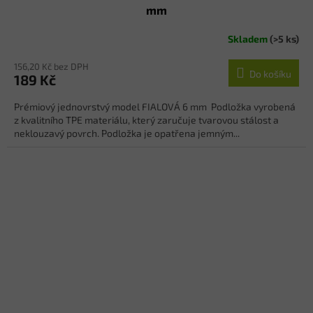
mm
Skladem
(>5 ks)
156,20 Kč bez DPH
Do košíku
189 Kč
Prémiový jednovrstvý model FIALOVÁ 6 mm Podložka vyrobená
z kvalitního TPE materiálu, který zaručuje tvarovou stálost a
neklouzavý povrch. Podložka je opatřena jemným...