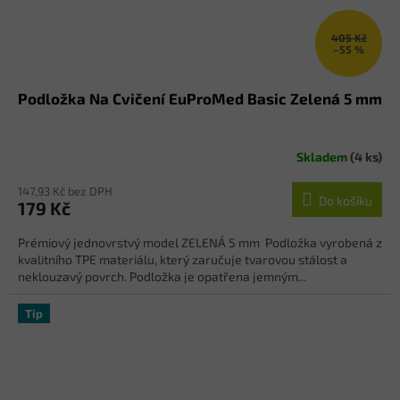
405 Kč
–55 %
Podložka Na Cvičení EuProMed Basic Zelená 5 mm
Skladem
(4 ks)
147,93 Kč bez DPH
Do košíku
179 Kč
Prémiový jednovrstvý model ZELENÁ 5 mm Podložka vyrobená z
kvalitního TPE materiálu, který zaručuje tvarovou stálost a
neklouzavý povrch. Podložka je opatřena jemným...
Tip