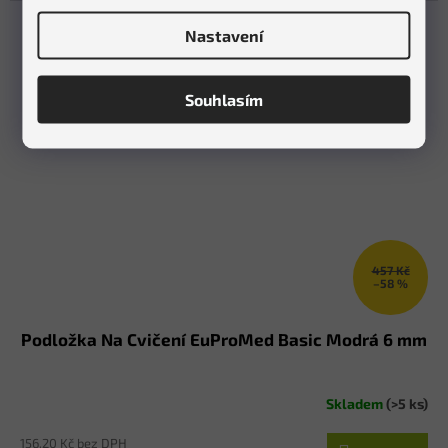
Nastavení
Souhlasím
457 Kč
–58 %
Podložka Na Cvičení EuProMed Basic Modrá 6 mm
Skladem
(>5 ks)
156,20 Kč bez DPH