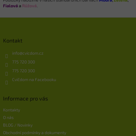
Fialová
a
Růžová
.
Z
á
p
a
Kontakt
t
í
info
@
cvicdom.cz
775 720 300
775 720 300
Cvičdom na Facebooku
Informace pro vás
Kontakty
O nás
BLOG / Novinky
Obchodní podmínky a dokumenty