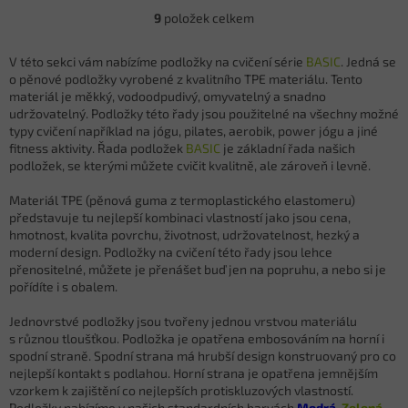
9
položek celkem
O
v
l
V této sekci vám nabízíme podložky na cvičení série
BASIC
. Jedná se
á
o pěnové podložky vyrobené z kvalitního TPE materiálu. Tento
d
materiál je měkký, vodoodpudivý, omyvatelný a snadno
a
udržovatelný. Podložky této řady jsou použitelné na všechny možné
c
typy cvičení například na jógu, pilates, aerobik, power jógu a jiné
í
fitness aktivity. Řada podložek
BASIC
je základní řada našich
p
podložek, se kterými můžete cvičit kvalitně, ale zároveň i levně.
r
v
Materiál TPE (pěnová guma z termoplastického elastomeru)
k
představuje tu nejlepší kombinaci vlastností jako jsou cena,
y
hmotnost, kvalita povrchu, životnost, udržovatelnost, hezký a
v
moderní design. Podložky na cvičení této řady jsou lehce
ý
přenositelné, můžete je přenášet buď jen na popruhu, a nebo si je
p
pořídíte i s obalem.
i
s
Jednovrstvé podložky jsou tvořeny jednou vrstvou materiálu
u
s různou tloušťkou. Podložka je opatřena embosováním na horní i
spodní straně. Spodní strana má hrubší design konstruovaný pro co
nejlepší kontakt s podlahou. Horní strana je opatřena jemnějším
vzorkem k zajištění co nejlepších protiskluzových vlastností.
Podložky nabízíme v našich standardních barvách
Modrá
,
Zelená
,