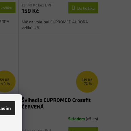
131,40 Kč bez DPH
 košíku
Do košíku
159 Kč
URORA
Míč na volejbal EUPROMED AURORA
velikost 5
59 Kč
319 Kč
–44 %
–72 %
Švihadlo EUPROMED Crossfit
ČERVENÁ
lasím
em
(>5 ks)
Skladem
(>5 ks)
73,55 Kč bez DPH