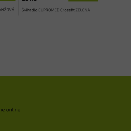
RANŽOVÁ
Švihadlo EUPROMED Crossfit ZELENÁ
me online