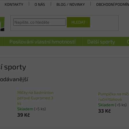
KONTAKTY
O NÁS
BLOG / NOVINKY
OBCHODNÍ PODMÍ
HLEDAT
Posilování vlastní hmotností
Další sporty
í sporty
odávanější
Míčky na badminton
Pumpička na míč
péřové Eupromed 3
ruční tlaková
ks
Skladem
(>5 ks)
Skladem
(>5 ks)
33 Kč
39 Kč