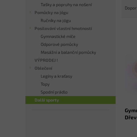
Ř
n
Tašky a popruhy na nošení
a
e
Dopor
Pomůcky na jógu
z
l
e
Ručníky na jógu
n
Posilování vlastní hmotností
í
Gymnastické míče
p
V
Odporové pomůcky
r
ý
Masážní a balanční pomůcky
o
p
d
VÝPRODEJ !
i
u
Oblečení
s
k
Legíny a kraťasy
p
t
r
Topy
ů
o
Spodní prádlo
d
Další sporty
u
Gymn
k
Dřev
t
ů