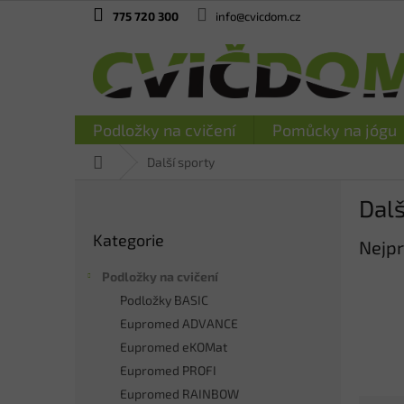
Přejít
775 720 300
info@cvicdom.cz
na
obsah
Podložky na cvičení
Pomůcky na jógu
Domů
Další sporty
P
Dalš
o
Přeskočit
s
Kategorie
kategorie
Nejpr
t
r
Podložky na cvičení
a
Podložky BASIC
n
Eupromed ADVANCE
n
í
Eupromed eKOMat
p
Eupromed PROFI
a
Eupromed RAINBOW