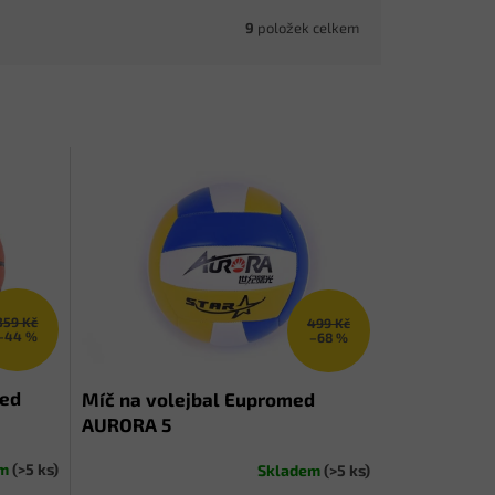
9
položek celkem
359 Kč
499 Kč
–44 %
–68 %
med
Míč na volejbal Eupromed
AURORA 5
em
(>5 ks)
Skladem
(>5 ks)