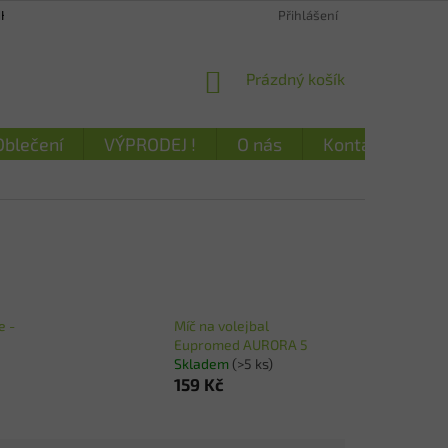
NKY A DOKUMENTY
TABULKY VELIKOSTÍ
Přihlášení
NÁKUPNÍ
Prázdný košík
KOŠÍK
Oblečení
VÝPRODEJ !
O nás
Kontakty
e -
Míč na volejbal
Eupromed AURORA 5
Skladem
(>5 ks)
159 Kč