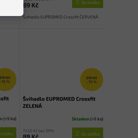
 košíku
Do košíku
89 Kč
Švihadlo EUPROMED Crossfit ČERVENÁ
319 Kč
319 Kč
–72 %
–72 %
sfit
Švihadlo EUPROMED Crossfit
ZELENÁ
em
(>5 ks)
Skladem
(>5 ks)
73,55 Kč bez DPH
 košíku
Do košíku
89 Kč