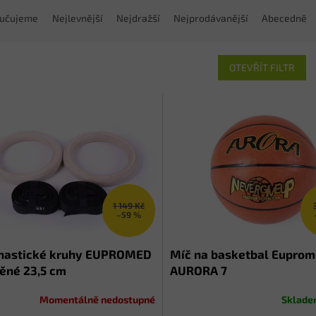
učujeme
Nejlevnější
Nejdražší
Nejprodávanější
Abecedně
OTEVŘÍT FILTR
1 149 Kč
–59 %
astické kruhy EUPROMED
Míč na basketbal Eupro
ěné 23,5 cm
AURORA 7
Momentálně nedostupné
Sklad