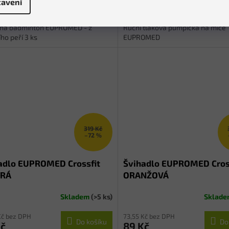
avení
Do košíku
Do
č
33 Kč
 na badminton EUPROMED - z
Ruční tlaková pumpička na míče
ho peří 3 ks
EUPROMED
319 Kč
–72 %
adlo EUPROMED Crossfit
Švihadlo EUPROMED Cros
RÁ
ORANŽOVÁ
Skladem
(>5 ks)
Sklad
Kč bez DPH
73,55 Kč bez DPH
Do košíku
Do
Kč
89 Kč