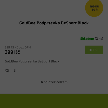
799 Kč
–50 %
GoldBee Podprsenka BeSport Black
Skladem
(2 ks)
329,75 Kč bez DPH
DETAIL
399 Kč
GoldBee Podprsenka BeSport Black
XS
S
4
položek celkem
O
v
l
Z
á
á
d
p
a