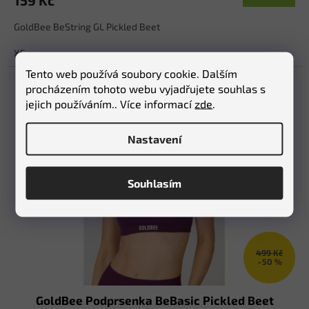
GoldBee BeString GL Pickled Beet
XS
Tento web používá soubory cookie. Dalším
procházením tohoto webu vyjadřujete souhlas s
jejich používáním.. Více informací
zde
.
Nastavení
Souhlasím
499 Kč
–50 %
GoldBee Podprsenka BeBasic Pickled Beet