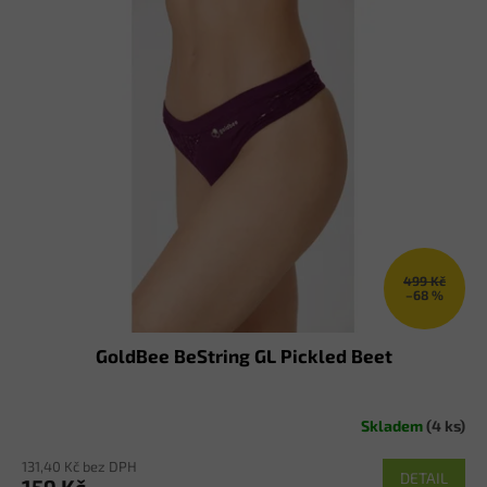
499 Kč
–68 %
GoldBee BeString GL Pickled Beet
Skladem
(4 ks)
131,40 Kč bez DPH
DETAIL
159 Kč