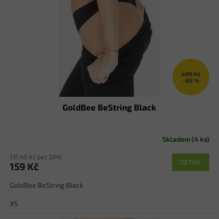
p
r
o
d
u
k
t
ů
499 Kč
–68 %
GoldBee BeString Black
Skladem
(4 ks)
131,40 Kč bez DPH
DETAIL
159 Kč
GoldBee BeString Black
XS