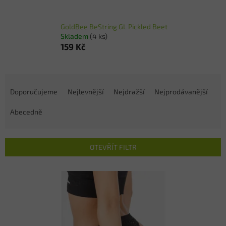
GoldBee BeString GL Pickled Beet
Skladem
(4 ks)
159 Kč
Ř
a
Doporučujeme
Nejlevnější
Nejdražší
Nejprodávanější
z
e
Abecedně
n
í
p
OTEVŘÍT FILTR
r
o
V
d
ý
u
p
k
i
t
s
ů