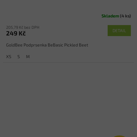
Skladem
(4 ks)
205,79 Kč bez DPH
DETAIL
249 Kč
GoldBee Podprsenka BeBasic Pickled Beet
XS
S
M