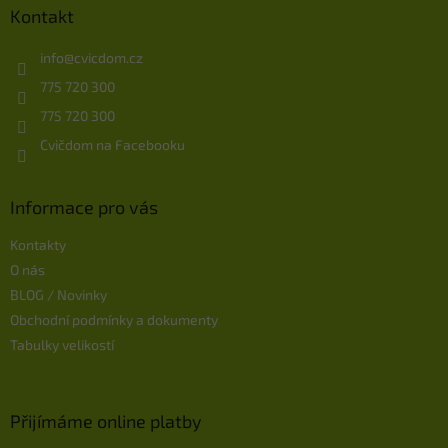
c
a
Kontakt
í
t
p
í
info
@
cvicdom.cz
r
775 720 300
v
k
775 720 300
y
v
Cvičdom na Facebooku
ý
p
i
Informace pro vás
s
u
Kontakty
O nás
BLOG / Novinky
Obchodní podmínky a dokumenty
Tabulky velikostí
Přijímáme online platby