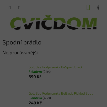
Přejít
NÁKUP
na
obsah
KOŠÍK
Spodní prádlo
Nejprodávanější
GoldBee Podprsenka BeSport Black
Skladem
(2 ks)
399 Kč
GoldBee Podprsenka BeBasic Pickled Beet
Skladem
(4 ks)
249 Kč