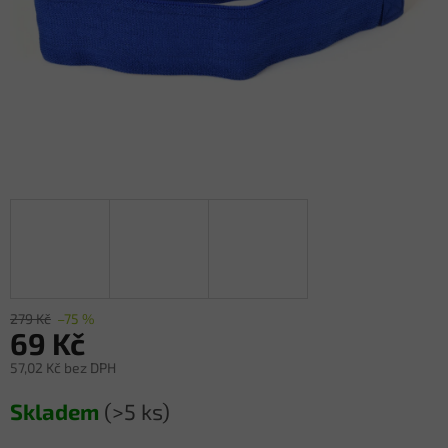
279 Kč
–75 %
69 Kč
57,02 Kč bez DPH
Měrná
Skladem
(>5 ks)
cena: