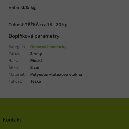
Váha:
0,15 kg
Tuhost TĚŽKÁ cca 15 - 20 kg
Doplňkové parametry
Kategorie
:
Odporové pomůcky
Záruka
:
2 roky
Barva
:
Modrá
Šířka
:
8 cm
Materiál
:
Polyester+latexová vlákna
Tuhost
:
Těžká
Z
á
p
a
Kontakt
t