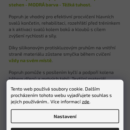
stehen - MODRÁ barva - Těžká tuhost.
Popruh je vhodný pro efektivní procvičení hlavních
svalů končetin, rehabilitaci, rozehřátí před tréninkem
a k aktivaci svalů kolem boků a kloubů s cílem
zvýšení rychlosti a síly.
Díky silikonovým protiskluzovým pruhům na vnitřní
straně materiálu zůstane smyčka během cvičení
vždy na svém místě
.
Popruh pomůže s posílením kyčlí a podpoří kolena
během dřepů a mrtvých tahů. Textilní materiál
popruhu zajistí, že vás
nebude tahat
a štípat jako
Tento web používá soubory cookie. Dalším
klasická latexová guma. Ocení to zejména muži
procházením tohoto webu vyjadřujete souhlas s
-
netahá za chlupy.
jejich používáním.. Více informací
zde
.
Nastavení
Popruh má tyto
VL
AST
NOSTI
: