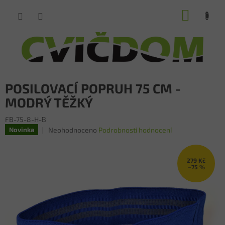
Přejít
NÁKUP
na
obsah
KOŠÍK
POSILOVACÍ POPRUH 75 CM -
MODRÝ TĚŽKÝ
FB-75-8-H-B
Průměrné
Neohodnoceno
Podrobnosti hodnocení
Novinka
hodnocení
produktu
je
279 Kč
0,0
–75 %
z
5
hvězdiček.