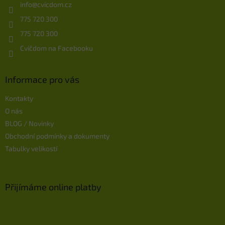
í
info
@
cvicdom.cz
775 720 300
775 720 300
Cvičdom na Facebooku
Informace pro vás
Kontakty
O nás
BLOG / Novinky
Obchodní podmínky a dokumenty
Tabulky velikostí
Přijímáme online platby