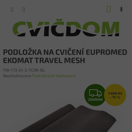
Přejít
NÁKUP
na
obsah
KOŠÍK
PODLOŽKA NA CVIČENÍ EUPROMED
EKOMAT TRAVEL MESH
TW-173-61-2-TCDR-BL
Průměrné
Neohodnoceno
Podrobnosti hodnocení
hodnocení
produktu
Z
je
1 200 Kč
–70 %
0,0
ZDARMA
D
z
5
A
hvězdiček.
R