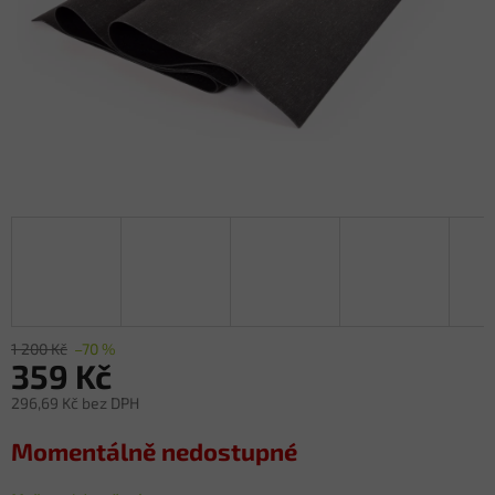
M
A
1 200 Kč
–70 %
359 Kč
296,69 Kč bez DPH
Měrná
Momentálně nedostupné
cena: