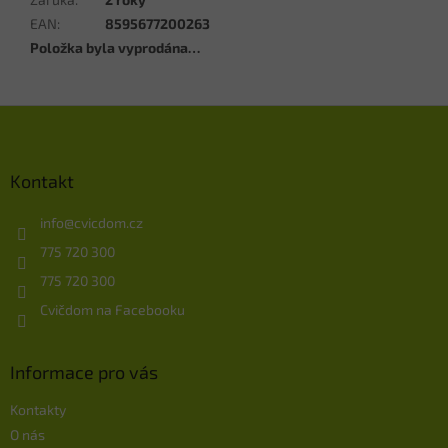
EAN
:
8595677200263
Položka byla vyprodána…
Z
á
p
a
Kontakt
t
í
info
@
cvicdom.cz
775 720 300
775 720 300
Cvičdom na Facebooku
Informace pro vás
Kontakty
O nás