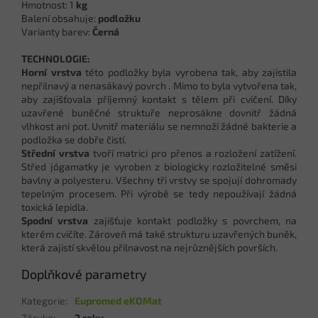
Hmotnost: 1
kg
Balení obsahuje:
podložku
Varianty barev:
Černá
TECHNOLOGIE:
Horní vrstva
této podložky byla vyrobena tak, aby zajistila
nepřilnavý a nenasákavý povrch . Mimo to byla vytvořena tak,
aby zajišťovala příjemný kontakt s tělem při cvičení. Díky
uzavřené buněčné struktuře neprosákne dovnitř žádná
vlhkost ani pot. Uvnitř materiálu se nemnoží žádné bakterie a
podložka se dobře čistí.
Střední vrstva
tvoří matrici pro přenos a rozložení zatížení.
Střed jógamatky je vyroben z biologicky rozložitelné směsi
bavlny a polyesteru. Všechny tři vrstvy se spojují dohromady
tepelným procesem. Při výrobě se tedy nepoužívají žádná
toxická lepidla.
Spodní vrstva
zajišťuje kontakt podložky s povrchem, na
kterém cvičíte. Zároveň má také strukturu uzavřených buněk,
která zajistí skvělou přilnavost na nejrůznějších površích.
Doplňkové parametry
Kategorie
:
Eupromed eKOMat
Záruka
:
2 roky